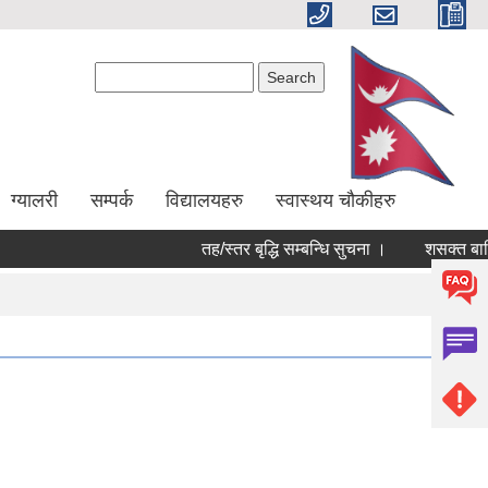
Search form
Search
ग्यालरी
सम्पर्क
विद्यालयहरु
स्वास्थय चौकीहरु
तह/स्तर बृद्धि सम्बन्धि सुचना ।
शसक्त बालिक