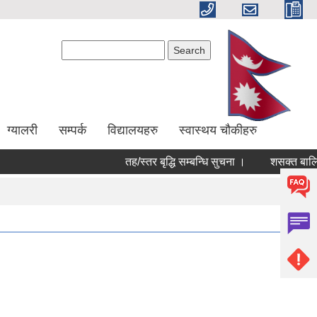
Search form
Search
ग्यालरी
सम्पर्क
विद्यालयहरु
स्वास्थय चौकीहरु
तह/स्तर बृद्धि सम्बन्धि सुचना ।
शसक्त बालिका 