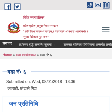
Skip to main content
विदेह नगरपालिका
मधेश प्रदेश ,धनुषा नेपाल सरकार
“ कृषि,शिक्षा,स्वास्थ्य,पर्यटन,र व्यापारको अभिभारा आत्मनिर्भर र
सुन्दर विदेहको मुल नारा ”
समाचार
तह/स्तर बृद्धि सम्बन्धि सुचना ।
शसक्त बालिका परियोजना अन्तर्गत छनौट भ
You are here
Home
»
वडा कार्यालयहरु
» वडा नंं• ६
वडा नंं• ६
Submitted on:
Wed, 08/01/2018 - 13:06
एकराही, छाेटकी गिद्वा
जन प्रतिनिधि