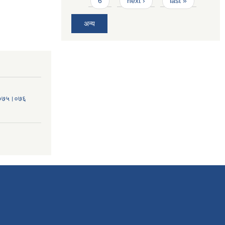
6
next ›
last »
अन्य
व.०७५।०७६