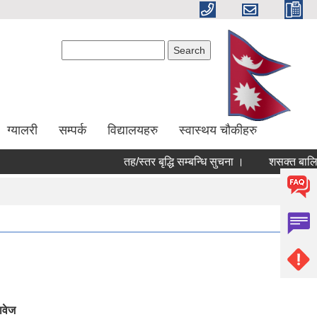
Search form
Search
ग्यालरी
सम्पर्क
विद्यालयहरु
स्वास्थय चौकीहरु
तह/स्तर बृद्धि सम्बन्धि सुचना ।
शसक्त बालिका 
ावेज