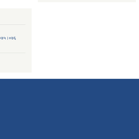
व.०७५।०७६