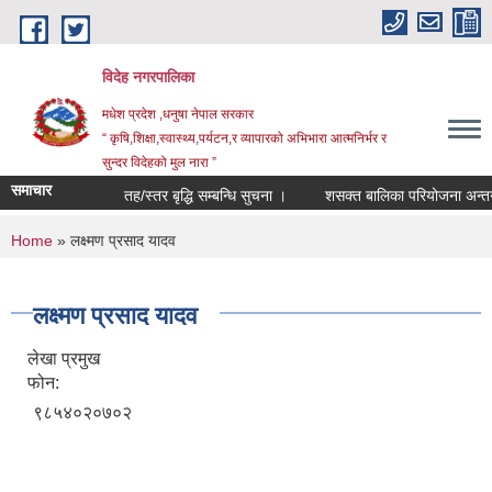
Skip to main content
विदेह नगरपालिका
मधेश प्रदेश ,धनुषा नेपाल सरकार
“ कृषि,शिक्षा,स्वास्थ्य,पर्यटन,र व्यापारको अभिभारा आत्मनिर्भर र
सुन्दर विदेहको मुल नारा ”
समाचार
तह/स्तर बृद्धि सम्बन्धि सुचना ।
शसक्त बालिका परियोजना अन्तर्ग
You are here
Home
» लक्ष्मण प्रसाद यादव
लक्ष्मण प्रसाद यादव
लेखा प्रमुख
फोन:
९८५४०२०७०२