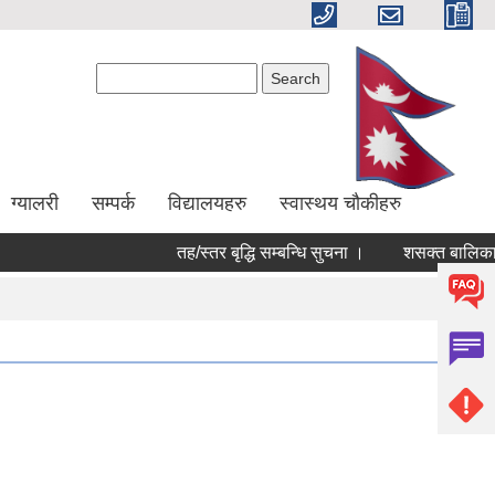
Search form
Search
ग्यालरी
सम्पर्क
विद्यालयहरु
स्वास्थय चौकीहरु
तह/स्तर बृद्धि सम्बन्धि सुचना ।
शसक्त बालिका पर