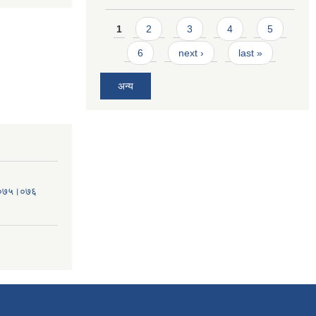
Pages
1
2
3
4
5
6
next ›
last »
अन्य
व.०७५।०७६