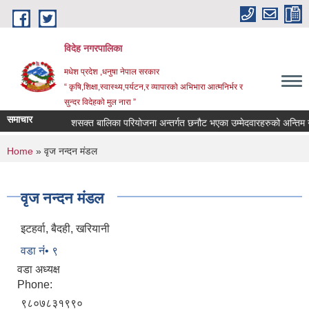
Skip to main content
विदेह नगरपालिका
मधेश प्रदेश ,धनुषा नेपाल सरकार
“ कृषि,शिक्षा,स्वास्थ्य,पर्यटन,र व्यापारको अभिभारा आत्मनिर्भर र
सुन्दर विदेहको मुल नारा ”
समाचार
बन्धि सुचना ।
शसक्त बालिका परियोजना अन्तर्गत छनौट भएका उम्मेदवारहरुको अन्तिम न
You are here
Home
» वृज नन्दन मंडल
वृज नन्दन मंडल
इटहर्वा, बैदही, खरियानी
वडा नंं• ९
वडा अध्यक्ष
Phone:
९८०७८३१९९०