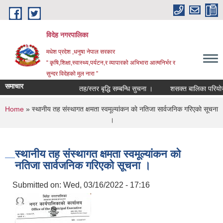
Skip to main content
विदेह नगरपालिका
मधेश प्रदेश ,धनुषा नेपाल सरकार
“ कृषि,शिक्षा,स्वास्थ्य,पर्यटन,र व्यापारको अभिभारा आत्मनिर्भर र
सुन्दर विदेहको मुल नारा ”
समाचार
तह/स्तर बृद्धि सम्बन्धि सुचना ।
शसक्त बालिका परियोजना
You are here
Home
» स्थानीय तह संस्थागत क्षमता स्वमूल्यांकन काे नतिजा सार्वजनिक गरिएकाे सूचना
।
स्थानीय तह संस्थागत क्षमता स्वमूल्यांकन काे
नतिजा सार्वजनिक गरिएकाे सूचना ।
Submitted on:
Wed, 03/16/2022 - 17:16