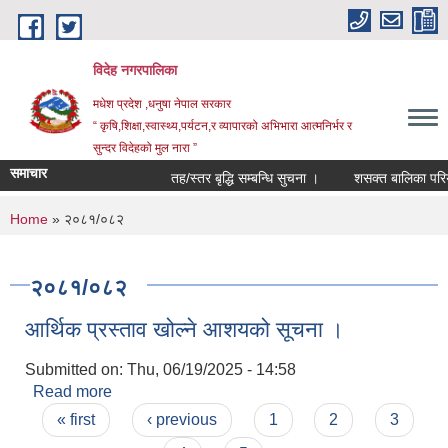
Skip to main content
विदेह नगरपालिका
मधेश प्रदेश ,धनुषा नेपाल सरकार
“ कृषि,शिक्षा,स्वास्थ्य,पर्यटन,र व्यापारको अभिभारा आत्मनिर्भर र
सुन्दर विदेहको मुल नारा ”
समाचार
तह/स्तर बृद्धि सम्बन्धि सुचना ।
शसक्त बालिका परियो
You are here
Home
» २०८१/०८२
२०८१/०८२
आर्थिक प्रस्ताव खोल्ने आशयको सूचना ।
Submitted on:
Thu, 06/19/2025 - 14:58
Read more
about आर्थिक प्रस्ताव खोल्ने आशयको सूचना ।
Pages
« first
‹ previous
1
2
3