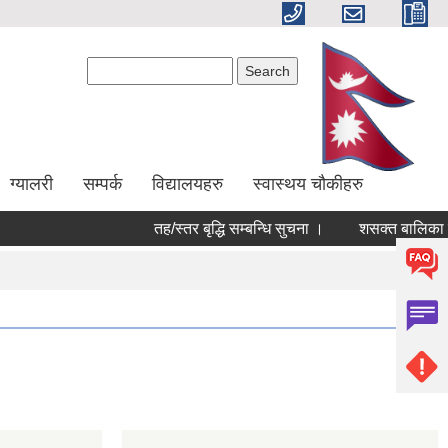
Search form
Search
ग्यालरी
सम्पर्क
विद्यालयहरु
स्वास्थय चौकीहरु
तह/स्तर बृद्धि सम्बन्धि सुचना ।
शसक्त बालिका पर