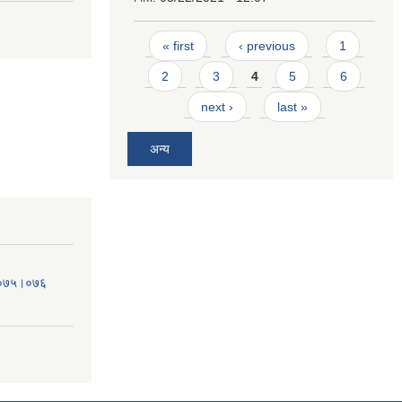
Pages
« first
‹ previous
1
2
3
4
5
6
next ›
last »
अन्य
व.०७५।०७६