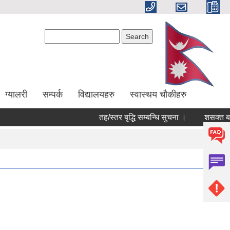
Search form
Search
ग्यालरी
सम्पर्क
विद्यालयहरु
स्वास्थय चौकीहरु
तह/स्तर बृद्धि सम्बन्धि सुचना ।
शसक्त बाल