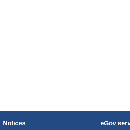
Notices
eGov serv