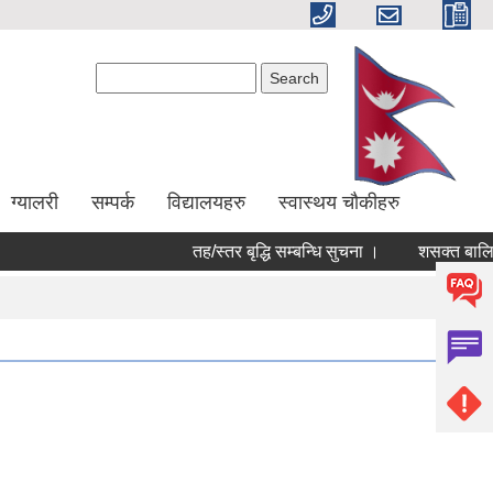
Search form
Search
ग्यालरी
सम्पर्क
विद्यालयहरु
स्वास्थय चौकीहरु
तह/स्तर बृद्धि सम्बन्धि सुचना ।
शसक्त बालिका 