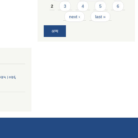
2
3
4
5
6
next ›
last »
अन्य
व.०७५।०७६