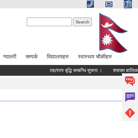
Search form
Search
ग्यालरी
सम्पर्क
विद्यालयहरु
स्वास्थय चौकीहरु
तह/स्तर बृद्धि सम्बन्धि सुचना ।
शसक्त बालिका पर