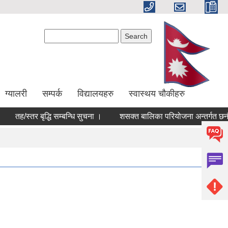
Search form
Search
ग्यालरी
सम्पर्क
विद्यालयहरु
स्वास्थय चौकीहरु
तह/स्तर बृद्धि सम्बन्धि सुचना ।
शसक्त बालिका परियोजना अन्तर्गत छनौट 