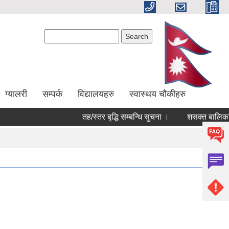
Search form
Search
ग्यालरी
सम्पर्क
विद्यालयहरु
स्वास्थय चौकीहरु
तह/स्तर बृद्धि सम्बन्धि सुचना ।
शसक्त बालिका पर