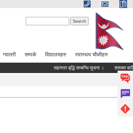
Search form
Search
ग्यालरी
सम्पर्क
विद्यालयहरु
स्वास्थय चौकीहरु
तह/स्तर बृद्धि सम्बन्धि सुचना ।
शसक्त बालिका