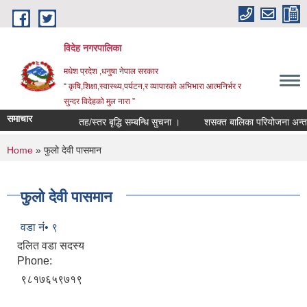
Skip to main content
विदेह नगरपालिका
मधेश प्रदेश ,धनुषा नेपाल सरकार
“ कृषि,शिक्षा,स्वास्थ्य,पर्यटन,र व्यापारको अभिभारा आत्मनिर्भर र
सुन्दर विदेहको मुल नारा ”
समाचार
तह/स्तर बृद्धि सम्बन्धि सुचना ।
शसक्त बालिका परियोजना अन्तर्ग
You are here
Home
» फुलो देवी पासमान
फुलो देवी पासमान
वडा नंं• ९
दलित वडा सदस्य
Phone:
९८१७६५९७१९