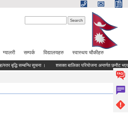
Search form
Search
ग्यालरी
सम्पर्क
विद्यालयहरु
स्वास्थय चौकीहरु
तर बृद्धि सम्बन्धि सुचना ।
शसक्त बालिका परियोजना अन्तर्गत छनौट भएका उ