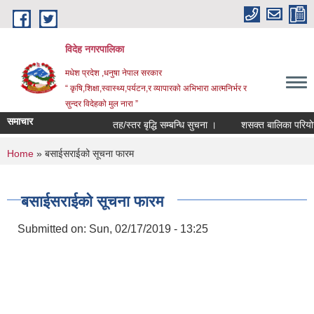
Skip to main content
विदेह नगरपालिका
मधेश प्रदेश ,धनुषा नेपाल सरकार
“ कृषि,शिक्षा,स्वास्थ्य,पर्यटन,र व्यापारको अभिभारा आत्मनिर्भर र
सुन्दर विदेहको मुल नारा ”
समाचार
तह/स्तर बृद्धि सम्बन्धि सुचना ।
शसक्त बालिका परियोजना
You are here
Home
» बसाईसराईको सूचना फारम
बसाईसराईको सूचना फारम
Submitted on:
Sun, 02/17/2019 - 13:25