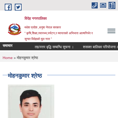
Skip to main content
विदेह नगरपालिका
मधेश प्रदेश ,धनुषा नेपाल सरकार
“ कृषि,शिक्षा,स्वास्थ्य,पर्यटन,र व्यापारको अभिभारा आत्मनिर्भर र
सुन्दर विदेहको मुल नारा ”
समाचार
तह/स्तर बृद्धि सम्बन्धि सुचना ।
शसक्त बालिका परियोजना अन्त
You are here
Home
» माेहनकुमार श्रेष्ठ
माेहनकुमार श्रेष्ठ