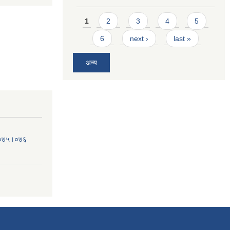
Pages
1
2
3
4
5
6
next ›
last »
अन्य
व.०७५।०७६