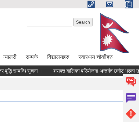
Search form
Search
ग्यालरी
सम्पर्क
विद्यालयहरु
स्वास्थय चौकीहरु
बृद्धि सम्बन्धि सुचना ।
शसक्त बालिका परियोजना अन्तर्गत छनौट भएका उम्म