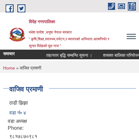
Skip to main content
विदेह नगरपालिका
मधेश प्रदेश ,धनुषा नेपाल सरकार
“ कृषि,शिक्षा,स्वास्थ्य,पर्यटन,र व्यापारको अभिभारा आत्मनिर्भर र
सुन्दर विदेहको मुल नारा ”
समाचार
तह/स्तर बृद्धि सम्बन्धि सुचना ।
शसक्त बालिका परियोजना 
You are here
Home
» वाजिव प्रमाणी
वाजिव प्रमाणी
ठाढी झिझा
वडा नंं• ४
वडा अध्यक्ष
Phone:
९८१७८७०९८१