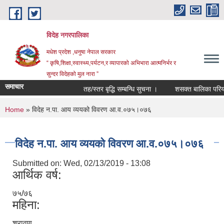
Skip to main content
विदेह नगरपालिका
मधेश प्रदेश ,धनुषा नेपाल सरकार
“ कृषि,शिक्षा,स्वास्थ्य,पर्यटन,र व्यापारको अभिभारा आत्मनिर्भर र
सुन्दर विदेहको मुल नारा ”
समाचार
तह/स्तर बृद्धि सम्बन्धि सुचना ।
शसक्त बालिका परियोज
You are here
Home
» विदेह न.पा. आय व्ययको विवरण आ.व.०७५।०७६
विदेह न.पा. आय व्ययको विवरण आ.व.०७५।०७६
Submitted on:
Wed, 02/13/2019 - 13:08
आर्थिक वर्ष:
७५/७६
महिना:
श्रावण