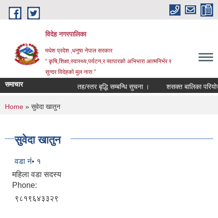
Skip to main content
विदेह नगरपालिका
मधेश प्रदेश ,धनुषा नेपाल सरकार
“ कृषि,शिक्षा,स्वास्थ्य,पर्यटन,र व्यापारको अभिभारा आत्मनिर्भर र
सुन्दर विदेहको मुल नारा ”
समाचार
तह/स्तर बृद्धि सम्बन्धि सुचना ।
शसक्त बालिका परियोजन
You are here
Home
» सुवेदा खातुन
सुवेदा खातुन
वडा नंं• १
महिला वडा सदस्य
Phone:
९८१९६४३३२९