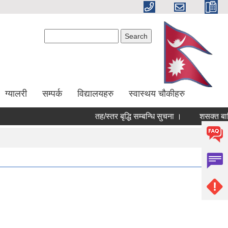
Search form
Search
ग्यालरी
सम्पर्क
विद्यालयहरु
स्वास्थय चौकीहरु
तह/स्तर बृद्धि सम्बन्धि सुचना ।
शसक्त बालिक