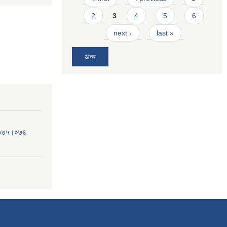
2
3
4
5
6
next ›
last »
अन्य
व.०७५।०७६