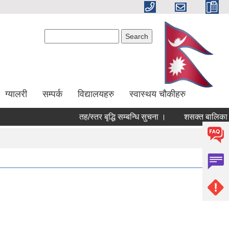
Search form
Search
ग्यालरी
सम्पर्क
विद्यालयहरु
स्वास्थय चौकीहरु
तह/स्तर बृद्धि सम्बन्धि सुचना ।
शसक्त बालिका परि