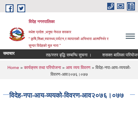
Skip to main content
विदेह नगरपालिका
मधेश प्रदेश ,धनुषा नेपाल सरकार
“ कृषि,शिक्षा,स्वास्थ्य,पर्यटन,र व्यापारको अभिभारा आत्मनिर्भर र
सुन्दर विदेहको मुल नारा ”
समाचार
तह/स्तर बृद्धि सम्बन्धि सुचना ।
शसक्त बालिका परियोजना अ
You are here
Home
»
कार्यक्रम तथा परियोजना
»
आय व्यय विवरण
» विदेह-नपा-आय-व्ययको-
विवरण-आव२०७६।०७७
विदेह-नपा-आय-व्ययको-विवरण-आव२०७६।०७७